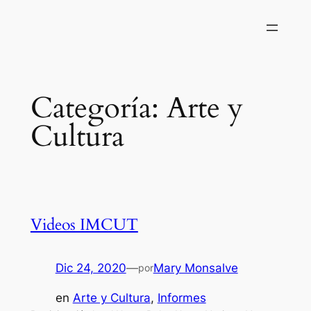
Saltar
al
contenido
Categoría:
Arte y
Cultura
Videos IMCUT
Dic 24, 2020
—
Mary Monsalve
por
en
Arte y Cultura
, 
Informes